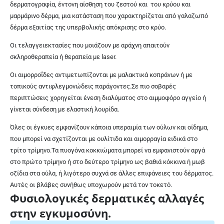
δερματογραφία, έντονη αίσθηση του ζεστού και
του κρύου και
μαρμάρινο δέρμα, μια κατάσταση που χαρακτηρίζεται από γαλαζωπό
δέρμα εξαιτίας της υπερβολικής απόκρισης στο κρύο.
Οι τελαγγειεκτασίες που μοιάζουν με αράχνη απαιτούν
σκληροθεραπεία ή θεραπεία με laser.
Οι αιμορροΐδες αντιμετωπίζονται με μαλακτικά κοπράνων ή με
τοπικούς αντιφλεγμονώδεις παράγοντες.Σε πιο σοβαρές
περιπτώσεις χορηγείται ένεση διαλύματος στο αιμμοφόρο αγγείο ή
γίνεται σύνδεση με ελαστική λουρίδα.
Όλες οι έγκυες εμφανίζουν κάποια υπεραιμία των ούλων και οίδημα,
που μπορεί να σχετίζονται με ουλίτιδα και αιμορραγία ειδικά στο
τρίτο τρίμηνο.Τα πυογόνα κοκκιώματα μπορεί να εμφανιστούν αργά
στο πρώτο τρίμηνο ή στο δεύτερο τρίμηνο ως βαθιά κόκκινα ή μωβ
οζίδια στα ούλα, ή λιγότερο συχνά σε άλλες επιφάνειες του δέρματος.
Αυτές οι βλάβες συνήθως υποχωρούν μετά τον τοκετό.
Φυσιολογικές δερματικές αλλαγές
στην εγκυμοσύνη.