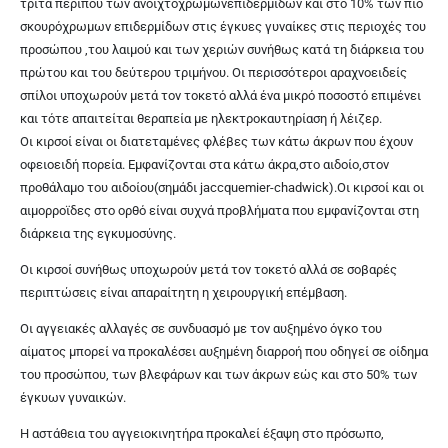
τρίτα περίπου των ανοιχτόχρωμωνεπιδερμίδων και στο 10% των πιο
σκουρόχρωμων επιδερμίδων στις έγκυες γυναίκες στις περιοχές του
προσώπου ,του λαιμού και των χεριών συνήθως κατά τη διάρκεια του
πρώτου και
του δεύτερου τριμήνου
. Οι περισσότεροι αραχνοειδείς
σπίλοι υποχωρούν μετά τον τοκετό αλλά ένα μικρό ποσοστό επιμένει
και τότε απαιτείται θεραπεία με
ηλεκτροκαυτηρίαση ή λέιζερ
.
Οι κιρσοί είναι οι διατεταμένες φλέβες των κάτω άκρων που έχουν
οφειοειδή πορεία. Εμφανίζονται στα κάτω άκρα,στο αιδοίο,στον
προθάλαμο του αιδοίου(σημάδι jaccquemier-chadwick).Οι κιρσοί και οι
αιμορροϊδες στο ορθό είναι συχνά προβλήματα που εμφανίζονται στη
διάρκεια της εγκυμοσύνης.
Οι κιρσοί συνήθως υποχωρούν μετά τον τοκετό αλλά σε σοβαρές
περιπτώσεις είναι απαραίτητη η
χειρουργική επέμβαση
.
Οι αγγειακές αλλαγές σε συνδυασμό με τον αυξημένο όγκο του
αίματος μπορεί να προκαλέσει αυξημένη διαρροή που οδηγεί σε οίδημα
του προσώπου, των βλεφάρων και των άκρων εώς και στο 50% των
έγκυων γυναικών.
Η αστάθεια του αγγειοκινητήρα προκαλεί έξαψη στο πρόσωπο,