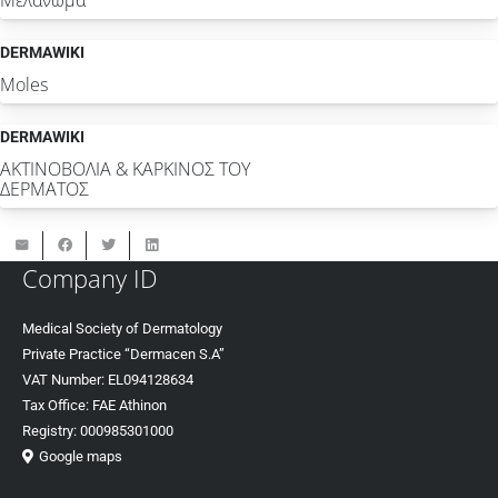
DERMAWIKI
Moles
DERMAWIKI
ΑΚΤΙΝΟΒΟΛΙΑ & ΚΑΡΚΙΝΟΣ ΤΟΥ
ΔΕΡΜΑΤΟΣ
Company ID
Medical Society of Dermatology
Private Practice “Dermacen S.A”
VAT Number: EL094128634
Tax Office: FAE Athinon
Registry: 000985301000
Google maps