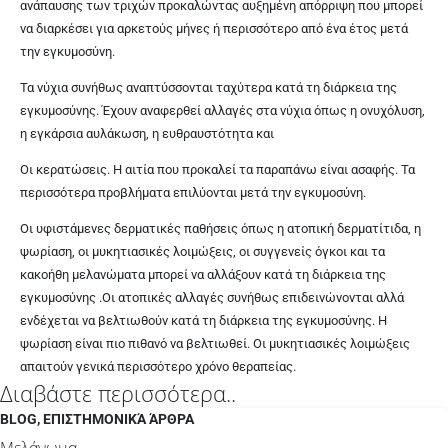
ανάπαυσης των τριχών προκαλώντας αυξημένη απόρριψη που μπορεί
να διαρκέσει για αρκετούς μήνες ή
περισσότερο από ένα έτος μετά
την εγκυμοσύνη.
Τα νύχια συνήθως αναπτύσσονται ταχύτερα κατά τη διάρκεια της
εγκυμοσύνης. Έχουν αναφερθεί αλλαγές στα νύχια όπως η ονυχόλυση,
η εγκάρσια αυλάκωση, η ευθραυστότητα και
Οι κερατώσεις. Η αιτία που προκαλεί τα παραπάνω είναι ασαφής. Τα
περισσότερα προβλήματα επιλύονται μετά
την εγκυμοσύνη
.
Οι υφιστάμενες δερματικές παθήσεις όπως η ατοπική δερματίτιδα, η
ψωρίαση, οι μυκητιασικές λοιμώξεις, οι συγγενείς όγκοι και τα
κακοήθη μελανώματα μπορεί να αλλάξουν κατά τη διάρκεια της
εγκυμοσύνης .Οι ατοπικές αλλαγές συνήθως επιδεινώνονται αλλά
ενδέχεται να βελτιωθούν κατά τη
διάρκεια της εγκυμοσύνης
. Η
ψωρίαση είναι πιο πιθανό να βελτιωθεί. Οι μυκητιασικές λοιμώξεις
απαιτούν γενικά π
ερισσότερο χρόνο θεραπείας
.
Διαβάστε περισσότερα..
BLOG
,
ΕΠΙΣΤΗΜΟΝΙΚΆ ΆΡΘΡΑ
Μελάνωμα