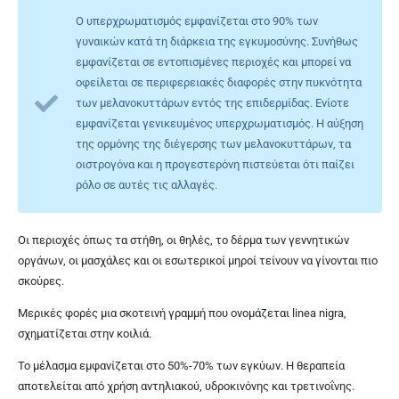
Ο υπερχρωματισμός εμφανίζεται στο 90% των
γυναικών κατά τη διάρκεια της εγκυμοσύνης. Συνήθως
εμφανίζεται σε εντοπισμένες περιοχές και μπορεί να
οφείλεται σε περιφερειακές διαφορές στην πυκνότητα
των μελανοκυττάρων εντός της επιδερμίδας. Ενίοτε
εμφανίζεται γενικευμένος υπερχρωματισμός. Η αύξηση
της ορμόνης της διέγερσης των μελανοκυττάρων, τα
οιστρογόνα και η προγεστερόνη πιστεύεται ότι παίζει
ρόλο σε αυτές τις αλλαγές.
Οι περιοχές όπως τα στήθη, οι θηλές, το δέρμα των γεννητικών
οργάνων, οι μασχάλες και οι εσωτερικοί μηροί τείνουν να γίνονται πιο
σκούρες.
Μερικές φορές μια σκοτεινή γραμμή που ονομάζεται linea nigra,
σχηματίζεται στην κοιλιά.
Το μέλασμα εμφανίζεται στο 50%-70% των εγκύων. Η θεραπεία
αποτελείται από χρήση αντηλιακού, υδροκινόνης και
τρετινοΐνης.