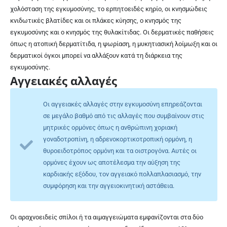
χολόσταση της εγκυμοσύνης, το ερπητοειδές κηρίο, οι κνησμώδεις
κνιδωτικές βλατίδες και οι πλάκες κύησης, ο κνησμός της
εγκυμοσύνης και ο κνησμός της θυλακίτιδας. Οι δερματικές παθήσεις
όπως η ατοπική δερματίτιδα, η ψωρίαση, η μυκητιασική λοίμωξη και οι
δερματικοί όγκοι μπορεί να αλλάξουν κατά τη διάρκεια της
εγκυμοσύνης.
Αγγειακές αλλαγές
Οι αγγειακές αλλαγές στην εγκυμοσύνη επηρεάζονται
σε μεγάλο βαθμό από τις αλλαγές που συμβαίνουν στις
μητρικές ορμόνες όπως η ανθρώπινη χοριακή
γοναδοτροπίνη, η αδρενοκορτικοτροπική ορμόνη, η
θυροειδοτρόπος ορμόνη και τα οιστρογόνα. Αυτές οι
ορμόνες έχουν ως αποτέλεσμα την αύξηση της
καρδιακής εξόδου, τον αγγειακό πολλαπλασιασμό, την
συμφόρηση και την αγγειοκινητική αστάθεια.
Οι αραχνοειδείς σπίλοι ή τα αιμαγγειώματα εμφανίζονται στα δύο