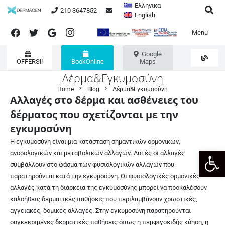
Ελληνικα
210 3647852
English
Menu
Google
OFFERS!!
BookOnline
Maps
Δέρμα&Εγκυμοσύνη
chevron_right
chevron_right
Home
Blog
Δέρμα&Εγκυμοσύνη
Αλλαγές στο δέρμα και ασθένειες του
δέρματος που σχετίζονται με την
εγκυμοσύνη
Η εγκυμοσύνη είναι μια κατάσταση σημαντικών ορμονικών,
Open 
ανοσολογικών και μεταβολικών αλλαγών. Αυτές οι αλλαγές
συμβάλλουν στο φάσμα των φυσιολογικών αλλαγών που
παρατηρούνται κατά την εγκυμοσύνη. Οι φυσιολογικές ορμονικές
αλλαγές κατά τη διάρκεια της εγκυμοσύνης μπορεί να προκαλέσουν
καλοήθεις δερματικές παθήσεις που περιλαμβάνουν χρωστικές,
αγγειακές, δομικές αλλαγές. Στην εγκυμοσύνη παρατηρούνται
συγκεκριμένες δερματικές παθήσεις όπως η πεμφιγοειδής κύηση, η