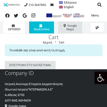
Ελληνικα
210 3647852
English
Menu
Google
OFFERS!!
BookOnline
Maps
Cart
chevron_right
Αρχική
Cart
Το καλάθι σας είναι κενό αυτή τη στιγμή.
ΕΠΙΣΤΡΟΦΉ ΣΤΟ ΚΑΤΆΣΤΗΜΑ
Ανοίξτε
Company ID
Ιατρική Ανώνυμη Εταιρεία Δερματολογίας
Ιδιωτικό Ιατρείο”ΝΤΕΡΜΑΣΕΝ Α.Ε”
Α.Αδείας:3753
ΔΟΥ:ΦΑΕ ΑΘΗΝΩΝ
Google maps