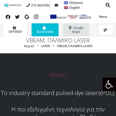
Ελληνικα
210 3647852
English
Menu
Google
OFFERS!!
BookOnline
Maps
VBEAM, ΠΑΛΜΙΚΟ LASER
chevron_right
chevron_right
Αρχική
LASER
VBEAM, ΠΑΛΜΙΚΟ LASER
Vbeam
Ανοίξτε
Το industry standard pulsed-dye lasers(PDL).
Η πιο εξελιγμένη τεχνολογία για την