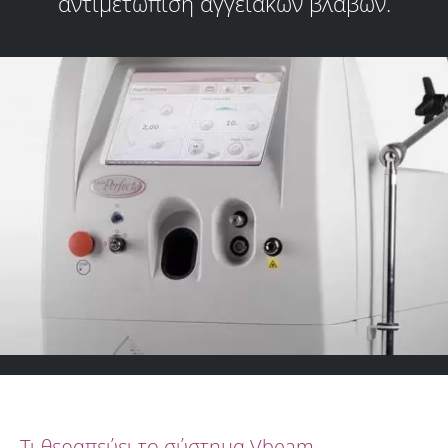
αντιμετώπιση αγγειακών βλαβών.
Τι θεραπεύει το σύστημα Vbeam