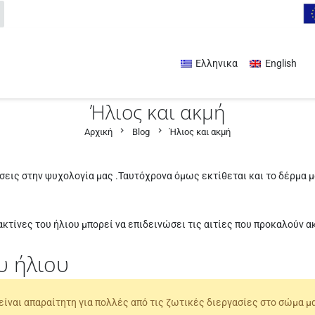
Ελληνικα
English
Ήλιος και ακμή
chevron_right
chevron_right
Αρχική
Blog
Ήλιος και ακμή
εις στην ψυχολογία μας .Ταυτόχρονα όμως εκτίθεται και το δέρμα μ
ακτίνες του ήλιου μπορεί να επιδεινώσει τις αιτίες που προκαλούν α
υ ήλιου
είναι απαραίτητη για πολλές από τις ζωτικές διεργασίες στο σώμα μ