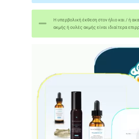
Η υπερβολική έκθεση στον ήλιο και / ή α
ακμής ή ουλές ακμής είναι ιδιαίτερα επι