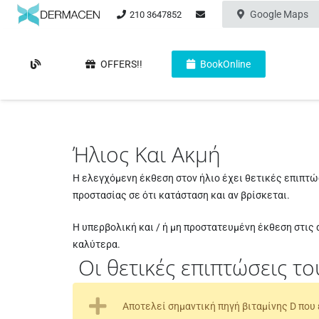
Google Maps
210 3647852
OFFERS!!
BookOnline
Ήλιος Και Ακμή
Η ελεγχόμενη έκθεση στον ήλιο έχει θετικές επιπτώσ
προστασίας σε ότι κατάσταση και αν βρίσκεται.
Η υπερβολική και / ή μη προστατευμένη έκθεση στις 
καλύτερα.
Οι θετικές επιπτώσεις το
Αποτελεί σημαντική πηγή βιταμίνης D που 