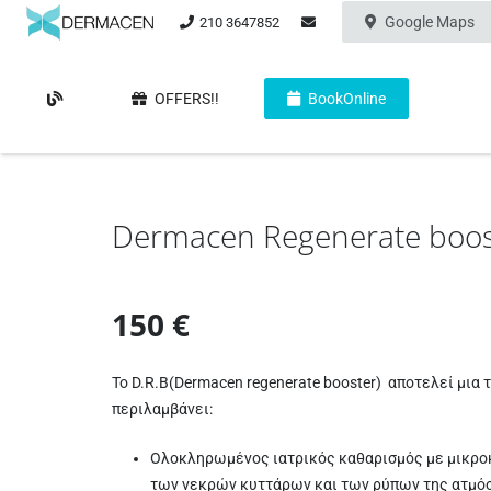
Google Maps
210 3647852
OFFERS!!
BookOnline
Dermacen Regenerate boos
150 €
Το D.R.B(Dermacen regenerate booster) αποτελεί μια
περιλαμβάνει:
Ολοκληρωμένος ιατρικός καθαρισμός με μικρο
των νεκρών κυττάρων και των ρύπων της ατμό