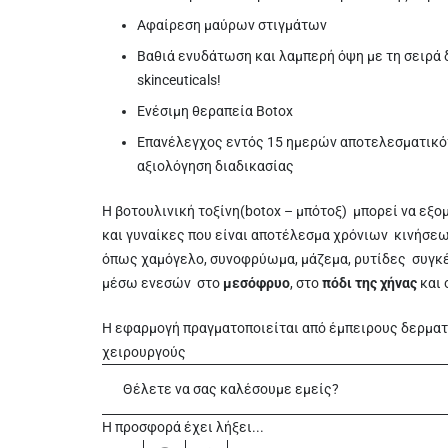
Αφαίρεση μαύρων στιγμάτων
Βαθιά ενυδάτωση και λαμπερή όψη με τη σειρά
skinceuticals!
Ενέσιμη θεραπεία Botox
Επανέλεγχος εντός 15 ημερών αποτελεσματικό
αξιολόγηση διαδικασίας
Η βοτουλινική τοξίνη(botox – μπότοξ) μπορεί να εξο
και γυναίκες που είναι αποτέλεσμα χρόνιων κινήσεω
όπως χαμόγελο, συνοφρύωμα, μάζεμα, ρυτίδες συγκέ
μέσω ενεσών στο
μεσόφρυο
, στo
πόδι της χήνας
και 
Η εφαρμογή πραγματοποιείται από έμπειρους δερμα
χειρουργούς
Θέλετε να σας καλέσουμε εμείς?
Η προσφορά έχει λήξει...