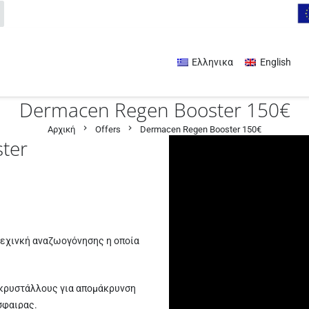
Ελληνικα
English
Dermacen Regen Booster 150€
chevron_right
chevron_right
Αρχική
Offers
Dermacen Regen Booster 150€
ter
 τεχινκή αναζωογόνησης η οποία
κρυστάλλους για απομάκρυνση
σφαιρας.