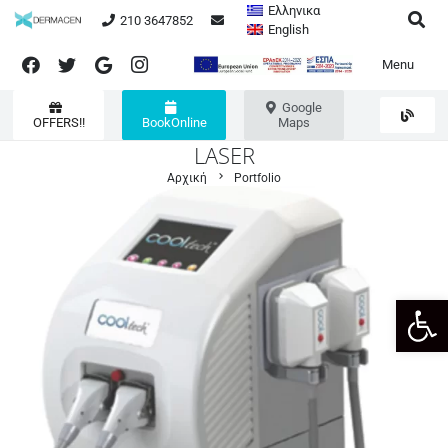
Ελληνικα
210 3647852
English
Menu
Google
OFFERS!!
BookOnline
Maps
LASER
chevron_right
Αρχική
Portfolio
Ανοίξτε