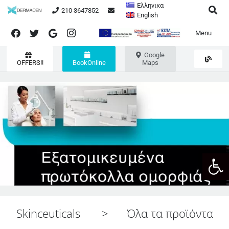
Ελληνικα
210 3647852
English
Menu
Google
OFFERS!!
BookOnline
Maps
Ανοίξτε
Skinceuticals
>
Όλα τα προϊόντα