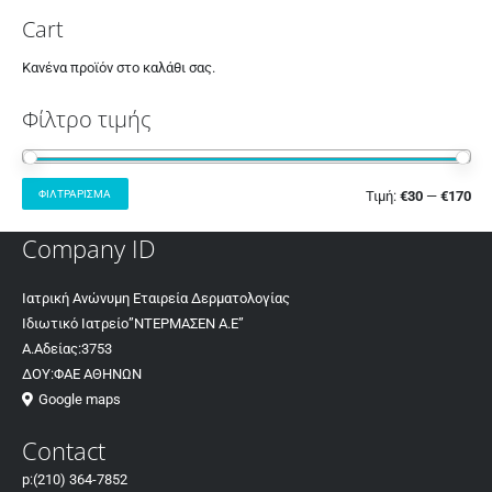
Cart
Κανένα προϊόν στο καλάθι σας.
Φίλτρο τιμής
ΦΙΛΤΡΆΡΙΣΜΑ
Τιμή:
€30
—
€170
Company ID
Ιατρική Ανώνυμη Εταιρεία Δερματολογίας
Ιδιωτικό Ιατρείο”ΝΤΕΡΜΑΣΕΝ Α.Ε”
Α.Αδείας:3753
ΔΟΥ:ΦΑΕ ΑΘΗΝΩΝ
Google maps
Contact
p:
(210) 364-7852