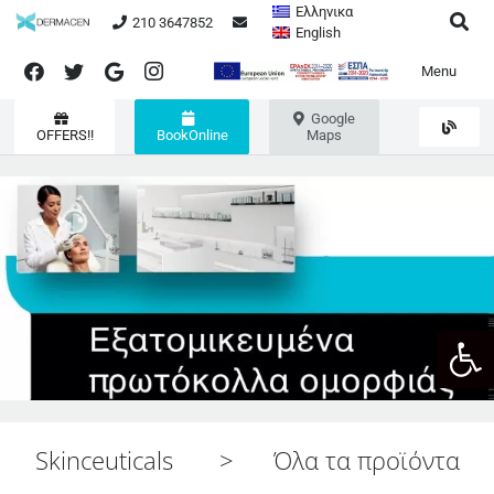
Ελληνικα
210 3647852
English
Menu
Google
OFFERS!!
BookOnline
Maps
Ανοίξτε
Skinceuticals
>
Όλα τα προϊόντα