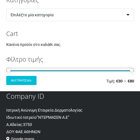
Επιλέξτε μία κατηγορία
Cart
Κανένα προϊόν στο καλάθι σας.
Φίλτρο τιμής
ΦΙΛΤΡΆΡΙΣΜΑ
Τιμή:
€30
—
€80
Company ID
Ιατρική Ανώνυμη Εταιρεία Δερματολογίας
Ιδιωτικό Ιατρείο”ΝΤΕΡΜΑΣΕΝ Α.Ε”
Α.Αδείας:3753
ΔΟΥ:ΦΑΕ ΑΘΗΝΩΝ
Google maps