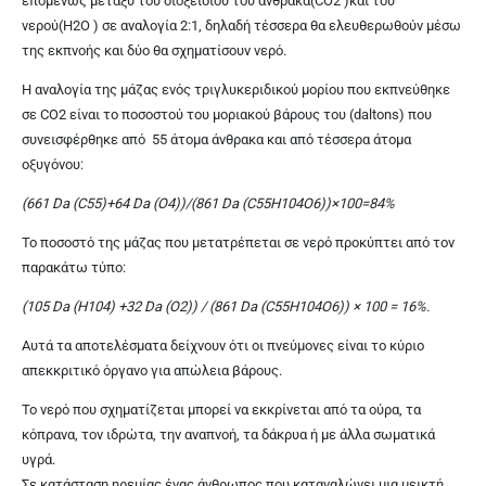
επομένως μεταξύ του διοξειδίου του άνθρακα(CO2 )και του
νερού(H2O ) σε αναλογία 2:1, δηλαδή τέσσερα θα ελευθερωθούν μέσω
της εκπνοής και δύο θα σχηματίσουν νερό.
Η αναλογία της μάζας ενός τριγλυκεριδικού μορίου που εκπνεύθηκε
σε CO2 είναι το ποσοστού του μοριακού βάρους του (daltons) που
συνεισφέρθηκε από
55 άτομα άνθρακα και από τέσσερα άτομα
οξυγόνου:
(661 Da (C55)+64 Da (O4))/(861 Da (C55H104O6))×100=84%
Το ποσοστό της μάζας που μετατρέπεται σε νερό προκύπτει από τον
παρακάτω τύπο:
(105 Da (H104) +32 Da (O2)) / (861 Da (C55H104O6)) × 100 = 16%.
Αυτά τα αποτελέσματα δείχνουν ότι οι πνεύμονες είναι το κύριο
απεκκριτικό όργανο για απώλεια βάρους.
Το νερό που σχηματίζεται μπορεί να εκκρίνεται από τα ούρα, τα
κόπρανα, τον ιδρώτα, την αναπνοή, τα δάκρυα ή με άλλα σωματικά
υγρά.
Σε κατάσταση ηρεμίας ένας άνθρωπος που καταναλώνει μια μεικτή