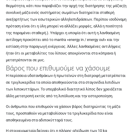
θερμότητα, κάτι που παραβιάζει την αρχή της διατήρησης της μάζας(η
συνολική
μάζα
ενός συστήματος σωμάτων διατηρείται σταθερή
ανεξαρτήτως των εσωτερικών αλληλεπιδράσεων. Περίπου ισοδύναμη
πρόταση είναι ότι η ύλη μπορεί να αλλάζει μορφές, αλλά η ποσότητά
της παραμένει σταθερή.). Υπάρχει η υποψία ότι αυτή η λανθασμένη
αντίληψη προκύπτει από το mantra «energy in / energy out» και την
εστίαση στην παραγωγή ενέργειας. Άλλες λανθασμένες αντιλήψεις
ήταν ότι οι μεταβολίτες του λίπους απεκρίνονται στα κόπρανα ή
μετατρέπονται σε μυς.
Βάρος που επιθυμούμε να χάσουμε
Η περίσσεια υδατανθράκων ή πρωτεϊνών στη διατροφή μετατρέπεται
σε τριγλυκερίδια τα οποία αποθηκεύονται στα σταγονίδια λιπιδίων
των λιποκυττάρων. Το υπερβολικό διαιτητικό λίπος δεν χρειάζεται
άλλη μετατροπή εκτός από τη λιπόλυση και την εστεροποίηση.
Οι άνθρωποι που επιθυμούν να χάσουν βάρος διατηρώντας τη μάζα
τους, προσπαθούν να μεταβολίσουν τα τριγλυκερίδια που είναι
αποθηκευμένα στα αδιποκύτταρά τους.
Η στοιχειομετρία δείχνει ότι η πλήρης οξείδωση των 10 kg