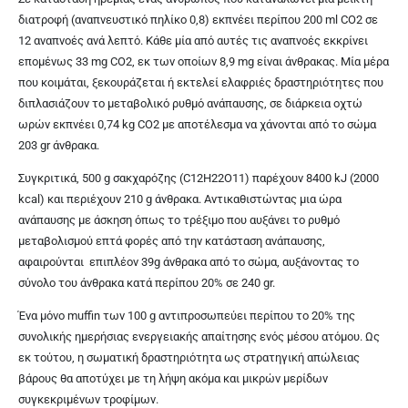
διατροφή (αναπνευστικό πηλίκο 0,8) εκπνέει περίπου 200 ml CO2 σε
12
αναπνοές ανά λεπτό
. Κάθε μία από αυτές τις αναπνοές εκκρίνει
επομένως 33 mg CO2, εκ των οποίων 8,9 mg είναι άνθρακας. Μία μέρα
που κοιμάται, ξεκουράζεται ή εκτελεί ελαφριές δραστηριότητες που
διπλασιάζουν το μεταβολικό ρυθμό ανάπαυσης, σε διάρκεια οχτώ
ωρών εκπνέει 0,74 kg CO2 με αποτέλεσμα να χάνονται από το σώμα
203 gr άνθρακα.
Συγκριτικά, 500 g σακχαρόζης (C12H22O11) παρέχουν 8400 kJ (2000
kcal) και περιέχουν 210 g άνθρακα. Αντικαθιστώντας μια ώρα
ανάπαυσης με άσκηση όπως το τρέξιμο που αυξάνει το ρυθμό
μεταβολισμού επτά φορές από την κατάσταση ανάπαυσης,
αφαιρούνται
επιπλέον 39g άνθρακα από το σώμα, αυξάνοντας το
σύνολο του άνθρακα κατά περίπου 20% σε 240 gr.
Ένα μόνο muffin των 100 g αντιπροσωπεύει περίπου το 20% της
συνολικής ημερήσιας ενεργειακής απαίτησης ενός μέσου ατόμου. Ως
εκ τούτου, η σωματική δραστηριότητα ως στρατηγική απώλειας
βάρους θα αποτύχει με τη λήψη ακόμα και μικρών μερίδων
συγκεκριμένων τροφίμων.