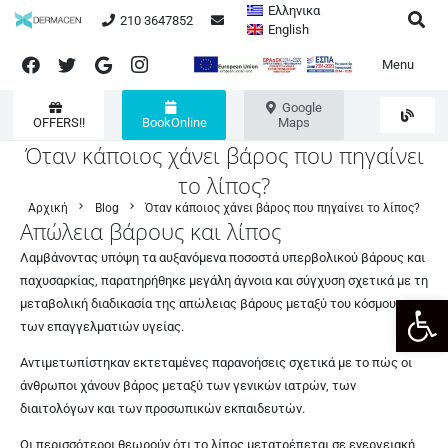
Ελληνικα
210 3647852
English
Menu
Google
OFFERS!!
BookOnline
Maps
Όταν κάποιος χάνει βάρος που πηγαίνει
το λίπος?
chevron_right
chevron_right
Αρχική
Blog
Όταν κάποιος χάνει βάρος που πηγαίνει το λίπος?
Απώλεια βάρους και λίπος
Λαμβάνοντας υπόψη τα αυξανόμενα ποσοστά υπερβολικού βάρους και
παχυσαρκίας, παρατηρήθηκε μεγάλη άγνοια και σύγχυση σχετικά με τη
Ανοίξτε
μεταβολική διαδικασία της απώλειας βάρους μεταξύ του κόσμου και
των επαγγελματιών υγείας.
Αντιμετωπίστηκαν εκτεταμένες παρανοήσεις σχετικά με το πώς οι
άνθρωποι χάνουν βάρος μεταξύ των γενικών ιατρών, των
διαιτολόγων και των προσωπικών εκπαιδευτών.
Οι περισσότεροι θεωρούν ότι το λίπος μετατρέπεται σε ενεργειακή