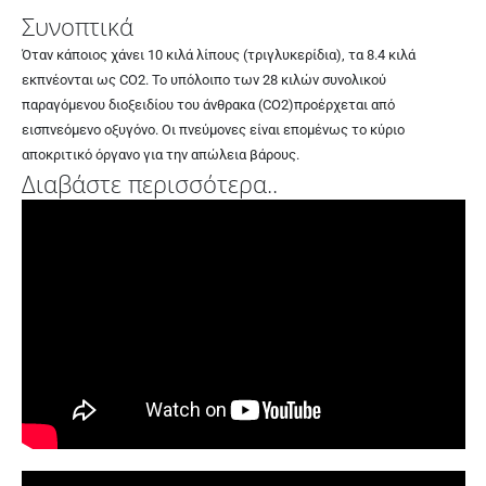
Συνοπτικά
Όταν κάποιος χάνει 10 κιλά λίπους (τριγλυκερίδια), τα 8.4 κιλά
εκπνέονται ως CO2. Το υπόλοιπο των 28 κιλών συνολικού
παραγόμενου διοξειδίου του άνθρακα (CO2)προέρχεται από
εισπνεόμενο οξυγόνο. Οι πνεύμονες είναι επομένως το κύριο
αποκριτικό όργανο για την απώλεια βάρους.
Διαβάστε περισσότερα..