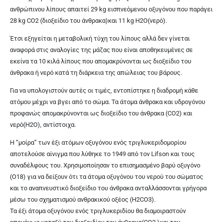
ανθρώπινου λίπους απαιτεί 29 kg εισπνεόμενου οξυγόνου που παράγει
28 kg CO2 (διοξείδιο του άνθρακα)και 11 kg H2O(νερό).
Έτσι εξηγείται η μεταβολική τύχη του λίπους αλλά δεν γίνεται
αναφορά στις αναλογίες της μάζας που είναι αποθηκευμένες σε
εκείνα τα 10 κιλά λίπους που απομακρύνονται ως διοξείδιο του
άνθρακα ή νερό κατά τη διάρκεια της απώλειας του βάρους.
Για να υπολογιστούν αυτές οι τιμές, εντοπίστηκε η διαδρομή κάθε
ατόμου μέχρι να βγει από το σώμα. Τα άτομα άνθρακα και υδρογόνου
προφανώς απομακρύνονται ως διοξείδιο του άνθρακα (CO2) και
νερό(H2O), αντίστοιχα.
Η “μοίρα” των έξι ατόμων οξυγόνου ενός τριγλυκεριδομορίου
αποτελούσε αίνιγμα που λύθηκε το 1949 από τον Lifson και
τους
συναδέλφους του
. Χρησιμοποίησαν το επισημασμένο βαρύ οξυγόνο
(O18) για να δείξουν ότι τα άτομα οξυγόνου του νερού του σώματος
και το αναπνευστικό διοξείδιο του άνθρακα ανταλλάσσονται γρήγορα
μέσω του σχηματισμού ανθρακικού οξέος (H2CO3).
Τα έξι άτομα οξυγόνου ενός τριγλυκεριδίου θα διαμοιραστούν