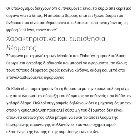
Οι υπολογισμοί δείχνουν ότι οι πνεύμονες είναι το κύριο απεκκριτικό
όργανο για το λίπος. Η απώλεια βάρους απαιτεί ξεκλείδωμα του
άνθρακα που είναι αποθηκευμένο στα λιποκύτταρα, ενισχύοντας τη
φράση ‘’eat less, move more’’.
Χαρακτηριστικά και ευαισθησία
δέρματος
Σύμφωνα με τη μελέτη των Mostafa και
Elshafey
, η κρυολιπόλυση
θεωρείται ασφαλής διαδικασία και μπορεί να εφαρμοστεί σε όλους
τους τύπους δέρματος χωρίς κανένα κίνδυνο, ακόμη και μετά από
επαναλαμβανόμενες εφαρμογές.
Οι
Klein et al
παρατήρησαν ότι η θεραπεία με την κρυολιπόλυση είχε
ως αποτέλεσμα την σύσφιξη του δέρματος σε ασθενείς που διέθεταν
χαλαρό δέρμα. Πολλοί συγγραφείς δηλώνουν ότι ο μηχανισμός με τον
οποίο η κρυολιπόλυση προκαλεί σύσφιξη του δέρματος δεν είναι
απόλυτα κατανοητός αλλά μπορεί να είναι το αποτέλεσμα της
διεγερμένης παραγωγής κολλαγόνου, του νέου σχηματισμού
ελαστίνης, της ίνωσης ή της συμπίεσης των ιστών.