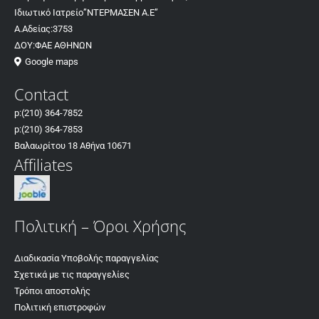
Ιδιωτικό Ιατρείο”ΝΤΕΡΜΑΣΕΝ Α.Ε”
Παξετοειδούς
όχι συχνή
συχνή
Α.Αδείας:3753
ΔΟΥ:ΦΑΕ ΑΘΗΝΩΝ
τυπου επέκταση
Google maps
Κυτταρόπλασμα
ναι
ναι
Contact
Πυρήνες
όχι
ναι
p:
(210) 364-7852
p:
(210) 364-7853
Γιγαντοκύτταρα
ομοιογενείς
πολύμορφοι
Βαλαωρίτου 18 Αθήνα 10671
πυρήνες
πυρήνες
Affiliates
Μιτωτική
ποτέ
άτυπη
συχνά άτυπη
δραστηριότητα
Πολιτική – Όροι Χρήσης
Μελανίνη
συνήθως
πολύ έντονη
απούσα
Διαδικασία Υποβολής παραγγελίας
Αγγειακή
συνήθως
πολύ έντονη
Σχετικά με τις παραγγελίες
διάταση
παρούσα
Τρόποι αποστολής
Πολιτική επιστροφών
Ωρίμανση
παρούσα
απούσα