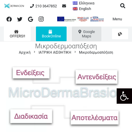
Ελληνικα
210 3647852
English
Menu
Google
OFFERS!!
BookOnline
Maps
Μικροδερμοαπόξεση
chevron_right
chevron_right
Αρχική
ΙΑΤΡΙΚΗ ΑΙΣΘΗΤΙΚΗ
Μικροδερμοαπόξεση
Ανοίξτε