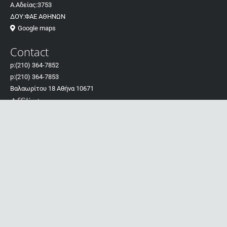
Α.Αδείας:3753
ΔΟΥ:ΦΑΕ ΑΘΗΝΩΝ
Google maps
Contact
p:
(210) 364-7852
p:
(210) 364-7853
Βαλαωρίτου 18 Αθήνα 10671
Affiliates
Πολιτική – Όροι Χρήσης
Διαδικασία Υποβολής παραγγελίας
Σχετικά με τις παραγγελίες
Τρόποι αποστολής
Πολιτική επιστροφών
Ηλεκτρονική αλληλογραφία
Πολιτική απορρήτου – cookies