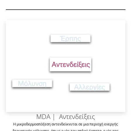
MDA | Αντενδείξεις
Η μικροδερμοαπόξεση αντενδείκνυται σε μια
περιοχή ενεργής
δερματικής μόλυνσης
, όπως ο ιός του απλού έρπητα, ο ιός της